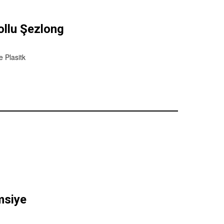
ollu Şezlong
 Plasitk
msiye