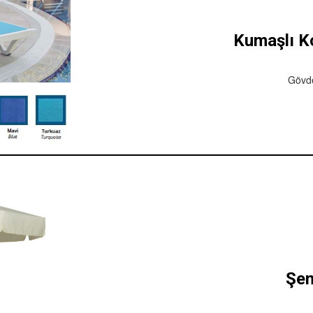
Kumaşlı K
Gövde
Şe