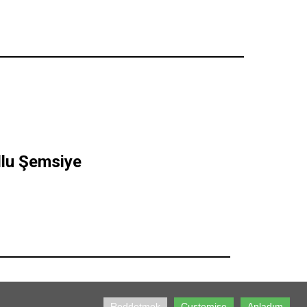
lu Şemsiye
Reddetmek
Customise
Anladım