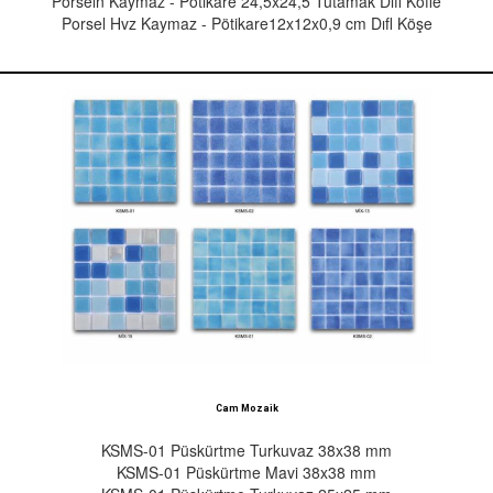
Porseln Kaymaz - Pötikare 24,5x24,5 Tutamak Dıfl Köfle
Porsel Hvz Kaymaz - Pötikare12x12x0,9 cm Dıfl Köşe
Cam Mozaik
KSMS-01 Püskürtme Turkuvaz 38x38 mm
KSMS-01 Püskürtme Mavi 38x38 mm